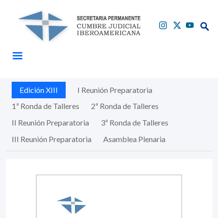
Pasar al contenido principal
Edición XIII
I Reunión Preparatoria
Buscar
Buscar
1ª Ronda de Talleres
2ª Ronda de Talleres
II Reunión Preparatoria
3ª Ronda de Talleres
III Reunión Preparatoria
Asamblea Plenaria