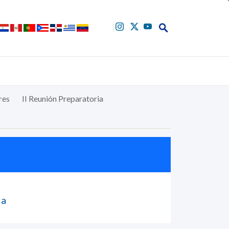
Buscar
res
II Reunión Preparatoria
ia