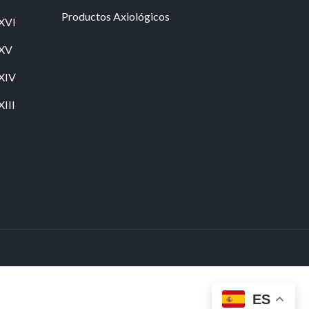
Productos Axiológicos
 XVI
 XV
 XIV
XIII
ES