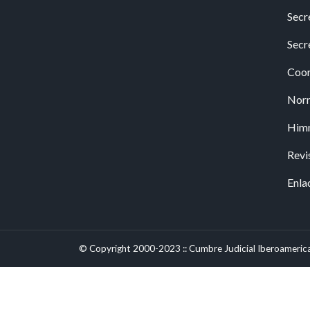
Secr
Secr
Coor
Nor
Him
Revi
Enla
© Copyright 2000-2023 :: Cumbre Judicial Iberoameric