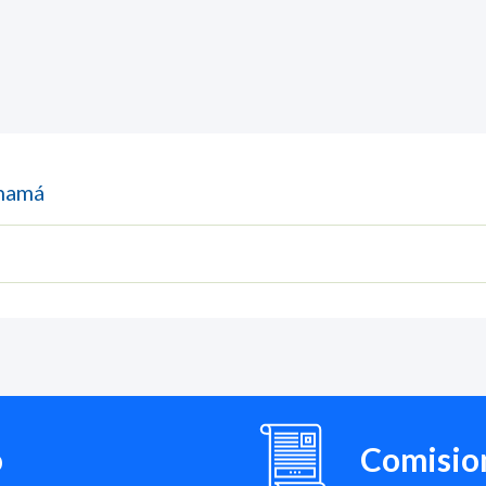
anamá
o
Comision