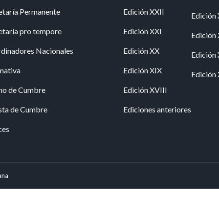
etaría Permanente
Edición XXII
Edición
etaría pro tempore
Edición XXI
Edición
dinadores Nacionales
Edición XX
Edición
mativa
Edición XIX
Edición 
no de Cumbre
Edición XVIII
sta de Cumbre
Ediciones anteriores
ces
ana