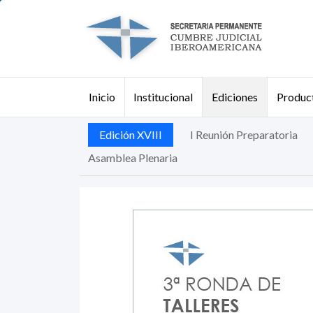
Pasar al contenido principal
Institucional
Ediciones
Product
Inicio
Buscar
Edición XVIII
I Reunión Preparatoria
Asamblea Plenaria