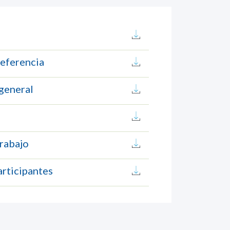
referencia
 general
Trabajo
articipantes