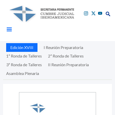
Pasar al contenido principal
Edición XVIII
I Reunión Preparatoria
Buscar
Buscar
1ª Ronda de Talleres
2ª Ronda de Talleres
3ª Ronda de Talleres
II Reunión Preparatoria
Asamblea Plenaria