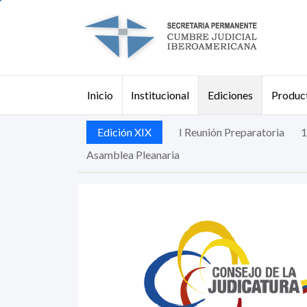
Pasar al contenido principal
Institucional
Ediciones
Product
Inicio
Buscar
Edición XIX
I Reunión Preparatoria
1
Asamblea Pleanaria