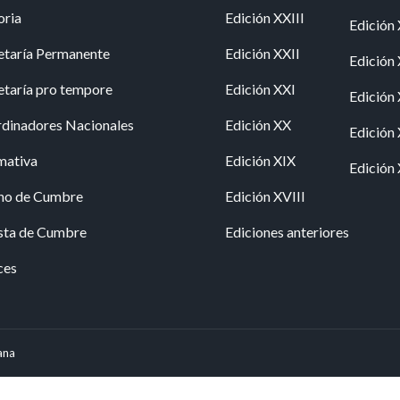
oria
Edición XXIII
Edición 
etaría Permanente
Edición XXII
Edición
etaría pro tempore
Edición XXI
Edición
dinadores Nacionales
Edición XX
Edición
mativa
Edición XIX
Edición 
no de Cumbre
Edición XVIII
sta de Cumbre
Ediciones anteriores
ces
ana