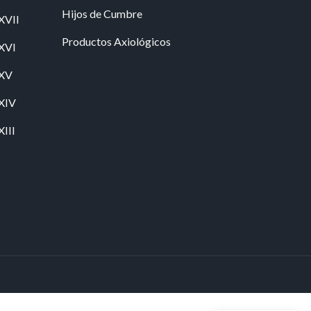
Hijos de Cumbre
XVII
Productos Axiológicos
 XVI
 XV
 XIV
XIII