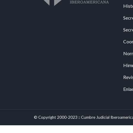
Hist
Secr
Secr
Coor
Nor
Him
Revi
Enla
© Copyright 2000-2023 :: Cumbre Judicial Iberoameric