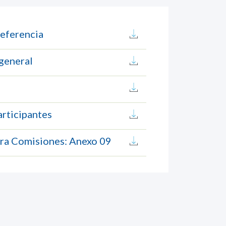
referencia
 general
articipantes
ara Comisiones: Anexo 09