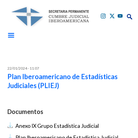
Pasar al contenido principal
Buscar
Buscar
22/01/2024 - 11:07
Plan Iberoamericano de Estadísticas
Judiciales (PLIEJ)
Documentos
Documento
Anexo IX Grupo Estadística Judicial
Documento
Plan Iberoamericano de Estadística Judicial