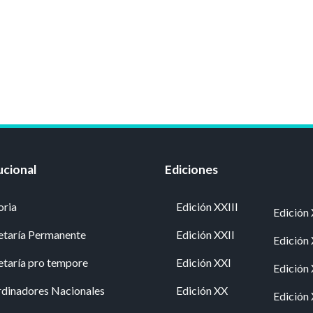
ucional
Ediciones
oria
Edición XXIII
Edición 
etaría Permanente
Edición XXII
Edición
etaría pro tempore
Edición XXI
Edición
dinadores Nacionales
Edición XX
Edición