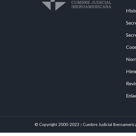
Hist
Secr
Secr
Coor
Nor
Him
Revi
Enla
© Copyright 2000-2023 :: Cumbre Judicial Iberoameric