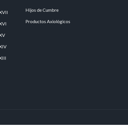
Hijos de Cumbre
XVII
Productos Axiológicos
 XVI
 XV
 XIV
XIII