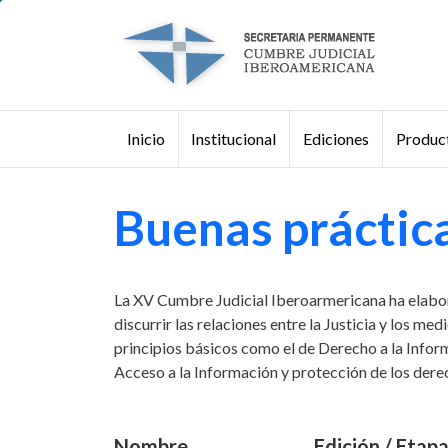
Pasar al contenido principal
Institucional
Ediciones
Product
Inicio
Buscar
Buenas práctic
La XV Cumbre Judicial Iberoarmericana ha elabor
discurrir las relaciones entre la Justicia y los 
principios básicos como el de Derecho a la Infor
Acceso a la Información y protección de los derec
Nombre
Edición / Etap