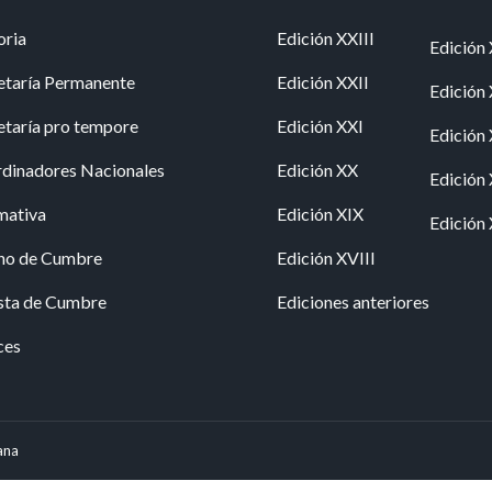
oria
Edición XXIII
Edición 
etaría Permanente
Edición XXII
Edición
etaría pro tempore
Edición XXI
Edición
dinadores Nacionales
Edición XX
Edición
mativa
Edición XIX
Edición 
no de Cumbre
Edición XVIII
sta de Cumbre
Ediciones anteriores
ces
ana