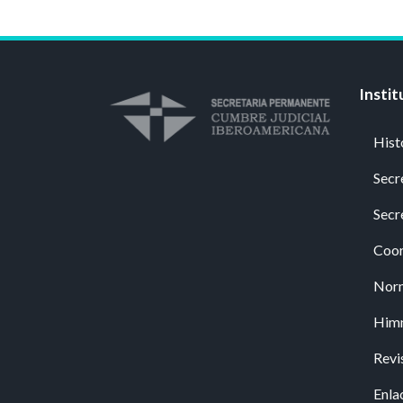
Instit
Hist
Secr
Secr
Coor
Nor
Him
Revi
Enla