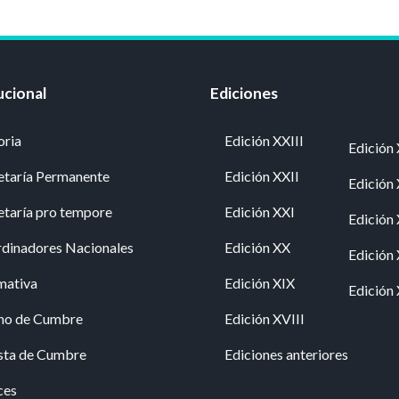
ucional
Ediciones
oria
Edición XXIII
Edición 
etaría Permanente
Edición XXII
Edición
etaría pro tempore
Edición XXI
Edición
dinadores Nacionales
Edición XX
Edición
mativa
Edición XIX
Edición 
no de Cumbre
Edición XVIII
sta de Cumbre
Ediciones anteriores
ces