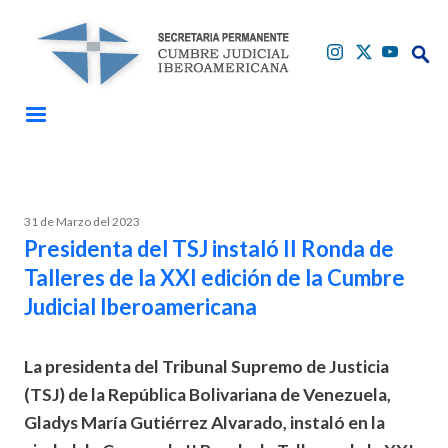
Pasar al contenido principal
Buscar
Buscar
31 de Marzo del 2023
Presidenta del TSJ instaló II Ronda de
Talleres de la XXI edición de la Cumbre
Judicial Iberoamericana
La presidenta del Tribunal Supremo de Justicia
(TSJ) de la República Bolivariana de Venezuela,
Gladys María Gutiérrez Alvarado, instaló en la