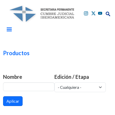
Pasar al contenido principal
Buscar
Productos
Buscar
Nombre
Edición / Etapa
Aplicar