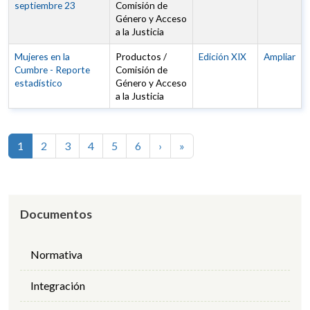
septiembre 23
Comisión de
Género y Acceso
a la Justicia
Mujeres en la
Productos /
Edición XIX
Ampliar
Cumbre - Reporte
Comisión de
estadístico
Género y Acceso
a la Justicia
Paginación
Siguiente página
Última página
1
2
3
4
5
6
›
»
Documentos
Normativa
Integración