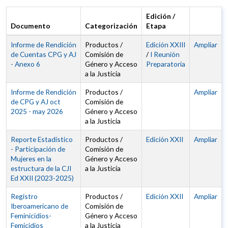
Edición /
Documento
Categorización
Etapa
Informe de Rendición
Productos /
Edición XXIII
Ampliar
de Cuentas CPG y AJ
Comisión de
/
I Reunión
- Anexo 6
Género y Acceso
Preparatoria
a la Justicia
Informe de Rendición
Productos /
Ampliar
de CPG y AJ oct
Comisión de
2025 - may 2026
Género y Acceso
a la Justicia
Reporte Estadístico
Productos /
Edición XXII
Ampliar
- Participación de
Comisión de
Mujeres en la
Género y Acceso
estructura de la CJI
a la Justicia
Ed XXII (2023-2025)
Registro
Productos /
Edición XXII
Ampliar
Iberoamericano de
Comisión de
Feminicidios-
Género y Acceso
Femicidios
a la Justicia